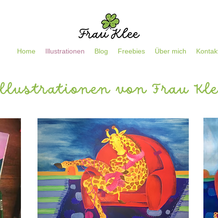
Home
Illustrationen
Blog
Freebies
Über mich
Kontak
llustrationen von Frau Kl