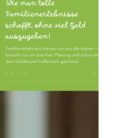
Familienalltag gestalten
Wie man tolle
Familienerlebnisse
schafft, ohne viel Geld
auszugeben!
Familienerlebnisse können wir uns alle leisten - es
braucht nur ein bisschen Planung und schon wird
dein Geldbeutel hoffentlich geschont.