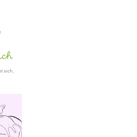
t
dich
t sich,